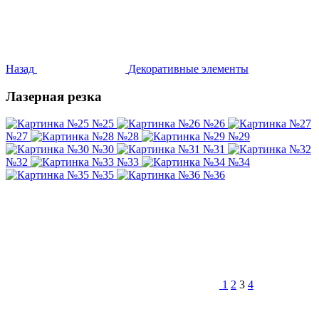
Назад
Декоративные элементы
Лазерная резка
№25
№26
№27
№28
№29
№30
№31
№32
№33
№34
№35
№36
1
2
3
4