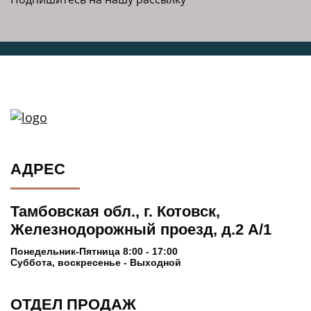
ДЕКОРЫ
НОВОСТИ
ГАЛЕРЕЯ
КОНТАКТЫ
КЛИЕНТАМ
АДРЕС
Адрес
Тамбовская обл., г. Котовск,
Тамбовская обл., г. Котовск,
Железнодорожный проезд, д.2 А/1
Железнодорожный проезд, д.2 А/1
Понедельник-Пятница 8:00 - 17:00
Суббота, воскресенье - Выходной
Отдел продаж
8-47541-3-61-41
8-47541-4-78-87
ОТДЕЛ ПРОДАЖ