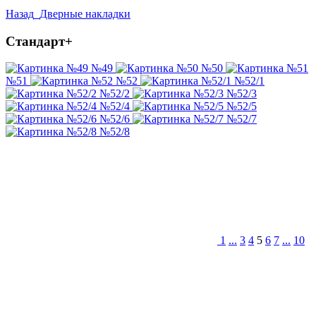
Назад
Дверные накладки
Стандарт+
№49
№50
№51
№52
№52/1
№52/2
№52/3
№52/4
№52/5
№52/6
№52/7
№52/8
1
...
3
4
5
6
7
...
10