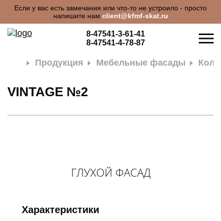
Если у вас есть замечания или что-то не устроило - просто
напишите нам
client@kfmf-skat.ru
8-47541-3-61-41
8-47541-4-78-87
Продукция
Мебельные фасады
Колл
VINTAGE №2
ГЛУХОЙ ФАСАД
О КОМПАНИИ
ПРОДУКЦИЯ
Характеристики