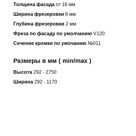
ДЕКОРЫ
Толщина фасада
от 16 мм
НОВОСТИ
Ширина фрезеровки
6 мм
Глубина фрезеровки
2 мм
ГАЛЕРЕЯ
Фреза по фасаду по умолчанию
V120
КОНТАКТЫ
Сечение кромки по умочанию
№011
КЛИЕНТАМ
Размеры в мм ( min/max )
Высота
292 - 2750
Адрес
Ширина
292 - 1170
Тамбовская обл., г. Котовск,
Железнодорожный проезд, д.2 А/1
Отдел продаж
8-47541-3-61-41
8-47541-4-78-87