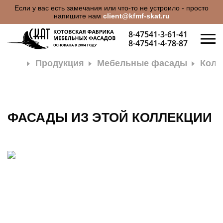
Если у вас есть замечания или что-то не устроило - просто
напишите нам
client@kfmf-skat.ru
8-47541-3-61-41
8-47541-4-78-87
Продукция
Мебельные фасады
Колл
ФАСАДЫ ИЗ ЭТОЙ КОЛЛЕКЦИИ
О КОМПАНИИ
ПРОДУКЦИЯ