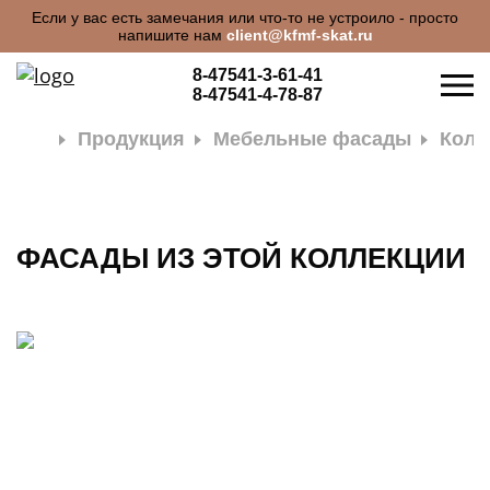
Если у вас есть замечания или что-то не устроило - просто
напишите нам
client@kfmf-skat.ru
8-47541-3-61-41
8-47541-4-78-87
Продукция
Мебельные фасады
Колл
ФАСАДЫ ИЗ ЭТОЙ КОЛЛЕКЦИИ
О КОМПАНИИ
ПРОДУКЦИЯ